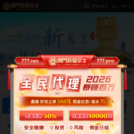
尊敬的来宾，您好，请登录
新会员福利公告：📢 尊敬的会员： 🚨🚨重磅！重磅
公告通知
账户余额
登录/注册
夏日福利季 · 好礼天天享
充值
Vip钱包
取款
推广赚钱
额度转换
🏖 盛夏拾光
热门游戏
Summer Carnival · August
电子游艺
麻将胡了
麻将胡了2
赏金女王
消夏迎新 · 好礼天天享
01
新人专享福利，累计最高
888元