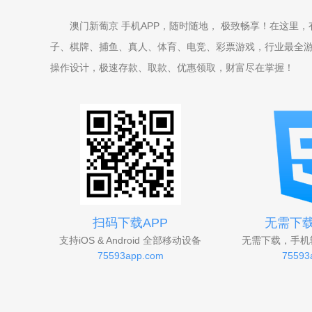
澳门新葡京 手机APP，随时随地， 极致畅享！在这里
子、棋牌、捕鱼、真人、体育、电竞、彩票游戏，行业最全游
操作设计，极速存款、取款、优惠领取，财富尽在掌握！
扫码下载APP
无需下
支持iOS & Android 全部移动设备
无需下载，手机
75593app.com
75593