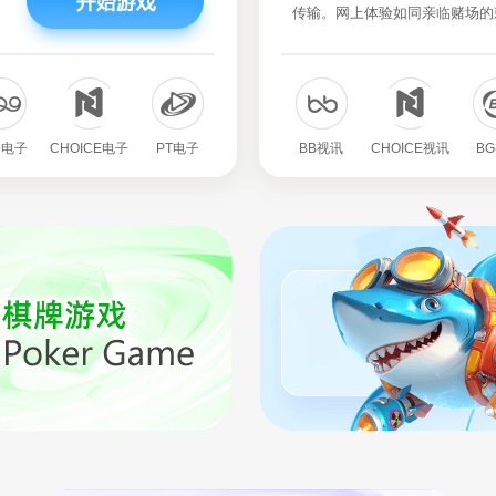
传输。网上体验如同亲临赌场的
9电子
CHOICE电子
PT电子
BB视讯
CHOICE视讯
B