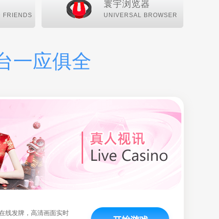
寰宇浏览器
 FRIENDS
UNIVERSAL BROWSER
平台一应俱全
在线发牌，高清画面实时