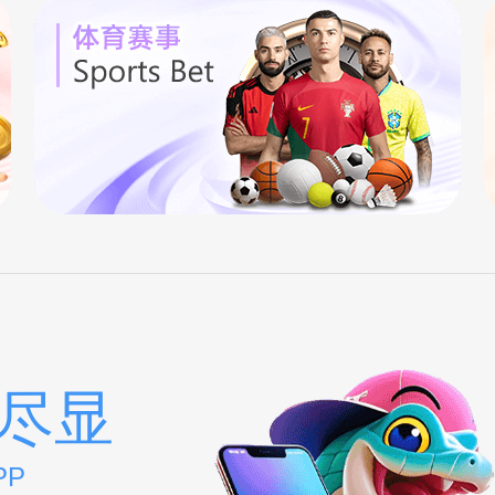
容尽显
PP