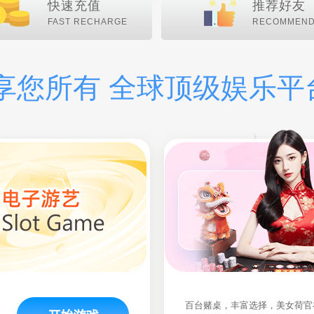
快速充值
推荐好友
FAST RECHARGE
RECOMMEND
享您所有 全球顶级娱乐
百台赌桌，丰富选择，美女荷官