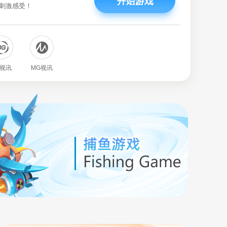
刺激感受！
G视讯
MG视讯