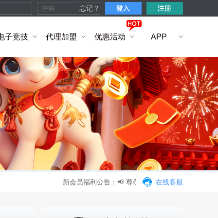
忘记？
电子竞技
代理加盟
优惠活动
APP
新会员福利公告：📢 尊敬的会员： 🚨🚨重磅！重磅！
在线客服