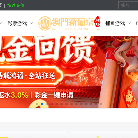
页
|
快速充值
彩票游戏
捕鱼游戏